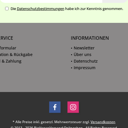
Die
Datenschutzbestimmungen
habe ich zur Kenntnis genommen.
ERVICE
INFORMATIONEN
formular
Newsletter
tion & Rückgabe
Über uns
 & Zahlung
Datenschutz
Impressum
* Alle Preise inkl. gesetzl. Mehrwertsteuer zzgl.
Versandkosten
© 2013 - 2026 BioVeganVersand Onlineshop - All Rights Reserved.