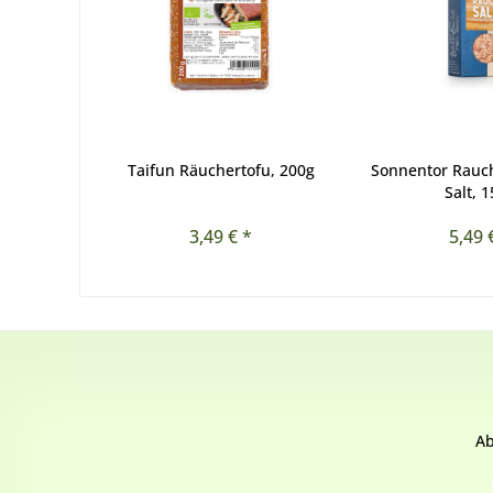
Taifun Räuchertofu, 200g
Sonnentor Rauc
Salt, 
3,49 € *
5,49 
Ab