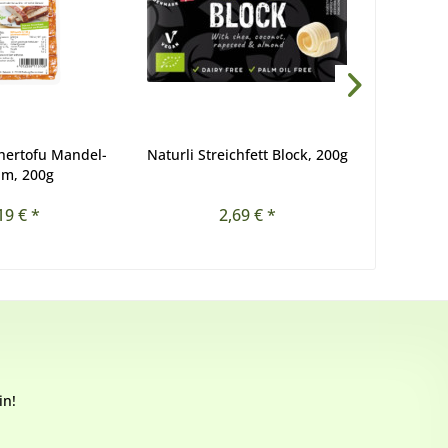
hertofu Mandel-
Naturli Streichfett Block, 200g
Hiel Qva
am, 200g
19 € *
2,69 € *
4,
in!