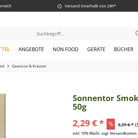
erreich
Versand innerhalb von 24h*
TTEL
ANGEBOTE
NON FOOD
GERÄTE
BÜCHER
tel
Gewürze & Kräuter
Sonnentor Smoke
50g
2,29 € *
3,29 € *
(
inkl. 10% MwSt. zzgl. Versandkosten