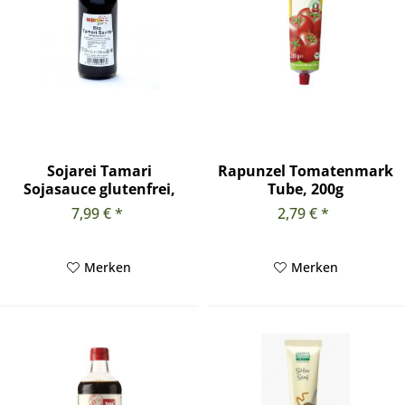
Sojarei Tamari
Rapunzel Tomatenmark
Sojasauce glutenfrei,
Tube, 200g
250 ml
7,99 € *
2,79 € *
Merken
Merken