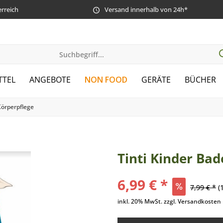
erreich
Versand innerhalb von 24h*
TTEL
ANGEBOTE
NON FOOD
GERÄTE
BÜCHER
Körperpflege
Tinti Kinder Bade
6,99 € *
7,99 € *
(
inkl. 20% MwSt. zzgl. Versandkosten