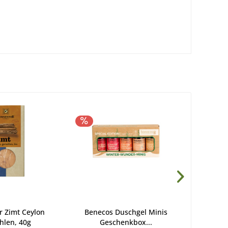
r Zimt Ceylon
Benecos Duschgel Minis
Beneco
hlen, 40g
Geschenkbox...
Gesch