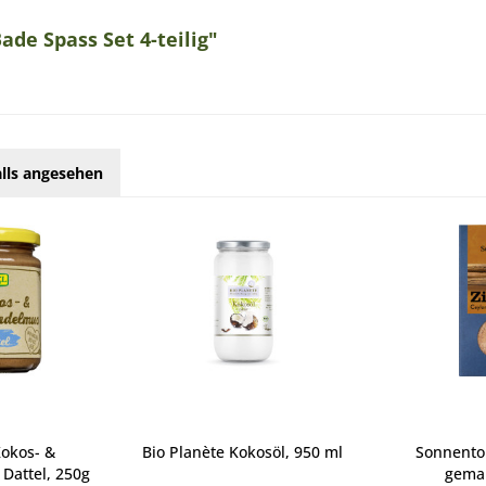
ade Spass Set 4-teilig"
lls angesehen
okos- &
Bio Planète Kokosöl, 950 ml
Sonnento
Dattel, 250g
gema