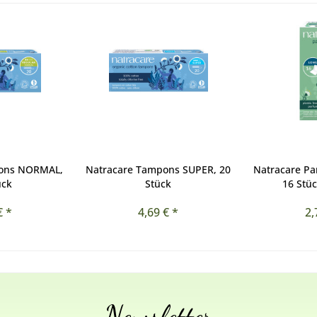
pons NORMAL,
Natracare Tampons SUPER, 20
Natracare Pan
ück
Stück
16 Stüc
€ *
4,69 € *
2,
Newsletter