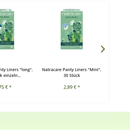
ty Liners "long",
Natracare Panty Liners "Mini",
Natracar
k einzeln...
30 Stück
Ti
75 € *
2,89 € *