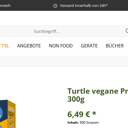
erreich
Versand innerhalb von 24h*
TTEL
ANGEBOTE
NON FOOD
GERÄTE
BÜCHER
Turtle vegane P
300g
6,49 € *
Inhalt:
300 Gramm