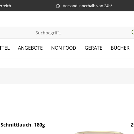
erreich
Versand innerhalb von 24h*
TTEL
ANGEBOTE
NON FOOD
GERÄTE
BÜCHER
 Schnittlauch, 180g
Z