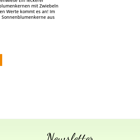
genwiese Ein leckerer
nblumenkernen mit Zwiebeln
ren Werte kommt es an! Im
den Sonnenblumenkerne aus
sis, verfeinert...
Newsletter