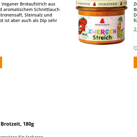
 Veganer Brotaufstrich aus
Z
 aromatischem Schnittlauch
B
itronensaft, Steinsalz und
D
t ist aber auch als Dip sehr
f
..
d
2
Brotzeit, 180g