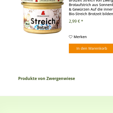
Brotzeit Streich von Zwer
Brotaufstrich aus Sonne
& Gewürzen Auf die inne
Bio-Streich Brotzeit bil
Deutschland die cremige Ba
2,99 € *
Merken
In den
Warenkorb
Produkte von Zwergenwiese