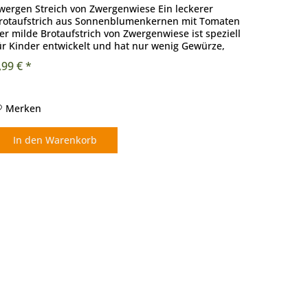
wergen Streich von Zwergenwiese Ein leckerer
rotaufstrich aus Sonnenblumenkernen mit Tomaten
er milde Brotaufstrich von Zwergenwiese ist speziell
ür Kinder entwickelt und hat nur wenig Gewürze,
urch die Apfelsüße bekommt er einen...
,99 € *
Merken
In den
Warenkorb