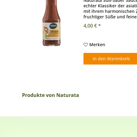
Naturata Süß-Sauer Sauce
echter Klassiker der asi
mit ihrem harmonischen
fruchtiger Süße und feine
verdankt sie Orangensaftk
4,00 € *
Merken
In den
Warenkorb
Produkte von Naturata