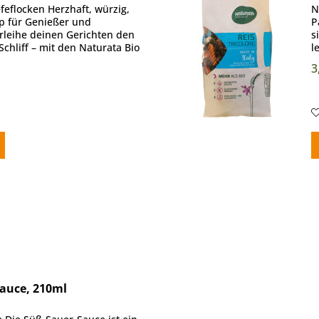
eflocken Herzhaft, würzig,
N
pp für Genießer und
P
rleihe deinen Gerichten den
s
Schliff – mit den Naturata Bio
l
 Diese...
b
3
auce, 210ml