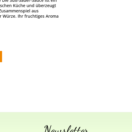
 Die Süß-Sauer-Sauce ist ein
atischen Küche und überzeugt
 Zusammenspiel aus
r Würze. Ihr fruchtiges Aroma
onzentrat,...
Newsletter