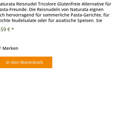
aturata Reisnudel Tricolore Glutenfreie Alternative für
asta-Freunde. Die Reisnudeln von Naturata eignen
ich hervorragend für sommerliche Pasta-Gerichte, für
eichte Nudelsalate oder für asiatische Speisen. Sie
estehen aus Bio...
,59 € *
Merken
In den
Warenkorb