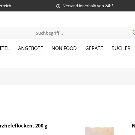
erreich
Versand innerhalb von 24h*
TTEL
ANGEBOTE
NON FOOD
GERÄTE
BÜCHER
zhefeflocken, 200 g
N