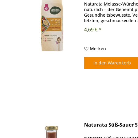
Naturata Melasse-Würzhef
natürlich – der Geheimti
Gesundheitsbewusste. Ve
letzten, geschmackvollen 
Melasse-Würzhefeflocken .
4,69 € *
Merken
In den
Warenkorb
Naturata Süß-Sauer S