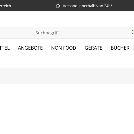
erreich
Versand innerhalb von 24h*
TTEL
ANGEBOTE
NON FOOD
GERÄTE
BÜCHER